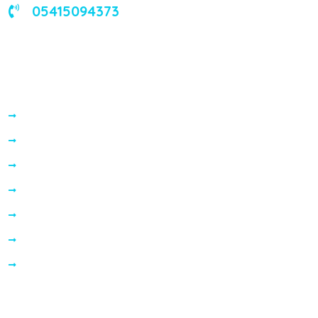
05415094373
Hizmetlerimiz
İşitme Testi ve Değerlendirme
İşitme Cihazı Uygulaması
İşitme Cihazı Temizliği ve Bakımı
Tinnitus (Kulak Çınlaması) Yönetimi
Çocuklar için İşitme Sağlığı Hizmetlerimiz
Kulak Koruma Ürünleri
İşitme Cihazi Seçimi Nasıl Yapılmalıdır?
Markalarımız