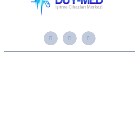
Hakkımızda
Kuruluşumuzdan bu yana, ileri teknolojiye sahip işitme
cihazları, uzman kadromuz ve kişiye özel çözümlerle
yüzlerce kişinin yeniden duymasına destek olduk. Avcılar,
Beylikdüzü ve Silivri kliniklerimizle sizlere hizmet vermeye
ve yanınızda olmaya devam ediyoruz.